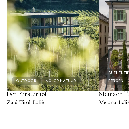
AUTHENTIE
OUTDOOR
VOLOP NATUUR
BERGEN
Der Forsterhof
Steinach 
Zuid-Tirol, Italië
Merano, Itali